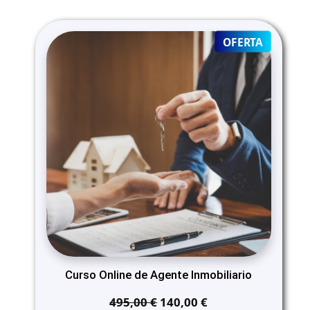
PRODUC
OFERTA
ON
SALE
Curso Online de Agente Inmobiliario
El
El
495,00
€
140,00
€