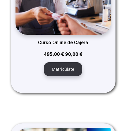
Curso Online de Cajera
El
El
495,00
€
90,00
€
precio
precio
original
actual
Matricúlate
era:
es:
495,00 €.
90,00 €.