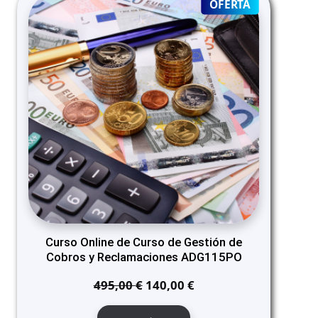
PRODUCT
OFERTA
ON
SALE
Curso Online de Curso de Gestión de
Cobros y Reclamaciones ADG115PO
El
El
495,00
€
140,00
€
precio
precio