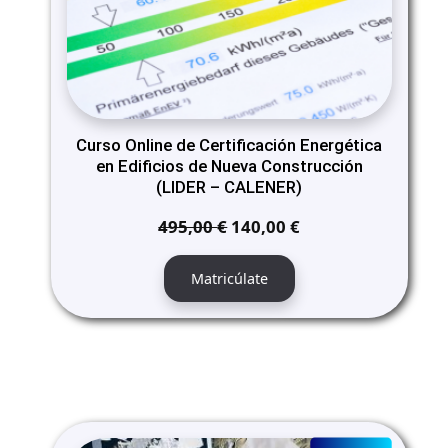
Curso Online de Certificación Energética
en Edificios de Nueva Construcción
(LIDER – CALENER)
El
El
495,00
€
140,00
€
precio
precio
original
actual
Matricúlate
era:
es:
495,00 €.
140,00 €.