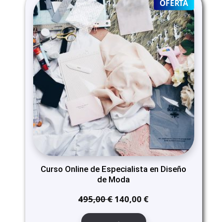
PRODUC
OFERTA
ON
SALE
Curso Online de Especialista en Diseño
de Moda
El
El
495,00
€
140,00
€
precio
precio