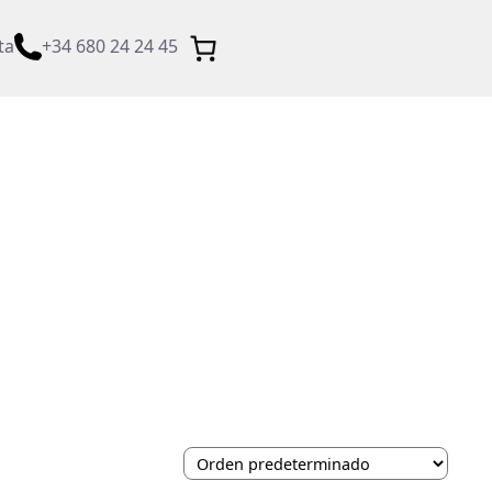
ta
+34 680 24 24 45