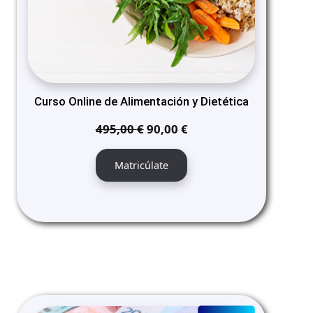
Curso Online de Alimentación y Dietética
El
El
495,00
€
90,00
€
precio
precio
original
actual
Matricúlate
era:
es:
495,00 €.
90,00 €.