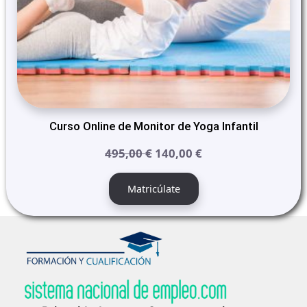
Curso Online de Monitor de Yoga Infantil
El
El
495,00
€
140,00
€
precio
precio
original
actual
Matricúlate
era:
es:
495,00 €.
140,00 €.