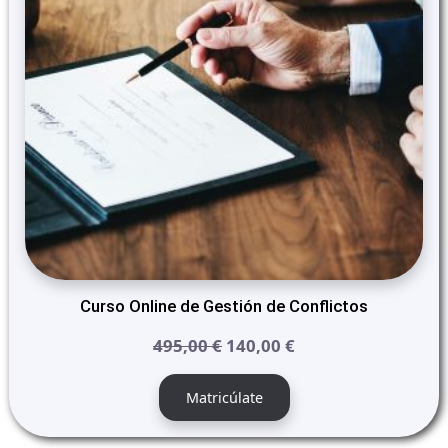
Curso Online de Gestión de Conflictos
El
El
495,00
€
140,00
€
precio
precio
original
actual
Matricúlate
era:
es:
495,00 €.
140,00 €.