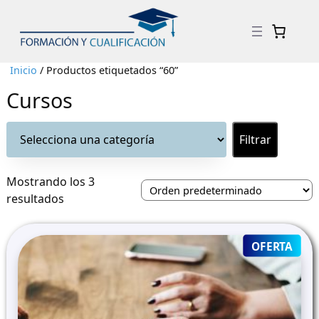
Inicio
/ Productos etiquetados “60”
Cursos
Selecciona
una
categoría
Mostrando los 3
resultados
PRO
OFERTA
ON
SALE