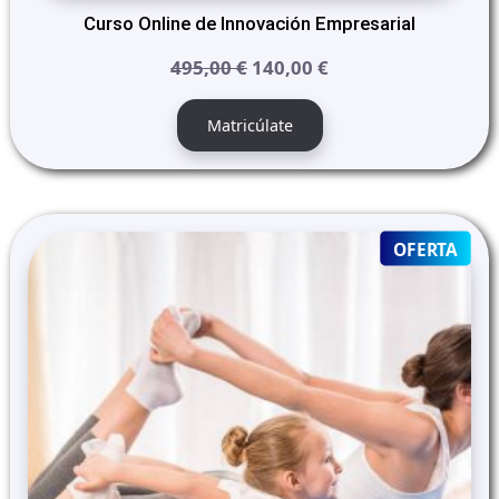
Curso Online de Innovación Empresarial
El
El
495,00
€
140,00
€
precio
precio
original
actual
Matricúlate
era:
es:
495,00 €.
140,00 €.
PRO
OFERTA
ON
SALE