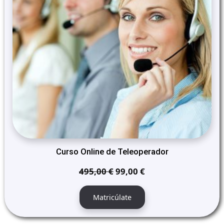
Curso Online de Teleoperador
El
El
495,00
€
99,00
€
precio
precio
original
actual
Matricúlate
era:
es:
495,00 €.
99,00 €.