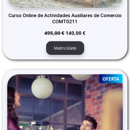
Curso Online de Actividades Auxiliares de Comercio
COMT0211
El
El
495,00
€
140,00
€
precio
precio
original
actual
Matricúlate
era:
es:
495,00 €.
140,00 €.
PRO
OFERTA
ON
SALE