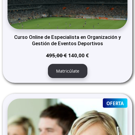
Curso Online de Especialista en Organización y
Gestión de Eventos Deportivos
El
El
495,00
€
140,00
€
precio
precio
original
actual
Matricúlate
era:
es:
495,00 €.
140,00 €.
PRO
OFERTA
ON
SALE