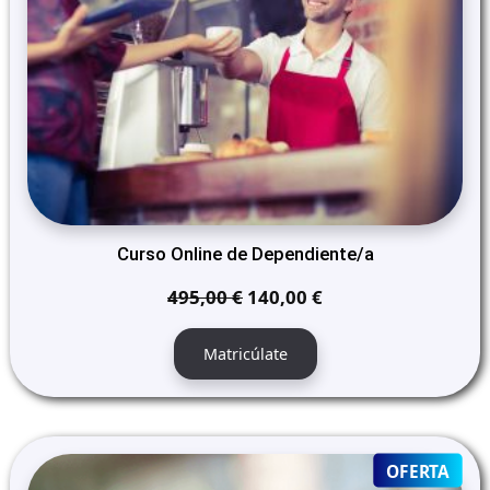
Curso Online de Dependiente/a
El
El
495,00
€
140,00
€
precio
precio
original
actual
Matricúlate
era:
es:
495,00 €.
140,00 €.
PRO
OFERTA