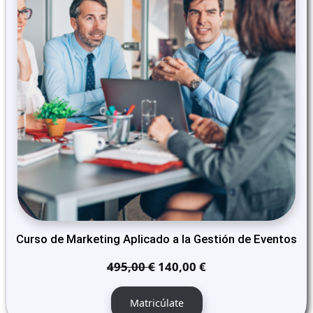
Curso de Marketing Aplicado a la Gestión de Eventos
El
El
495,00
€
140,00
€
precio
precio
original
actual
Matricúlate