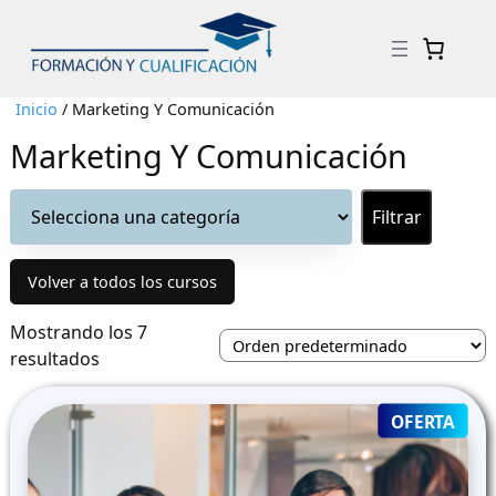
Inicio
/ Marketing Y Comunicación
Marketing Y Comunicación
Selecciona
una
categoría
Volver a todos los cursos
Mostrando los 7
resultados
PRO
OFERTA
ON
SALE