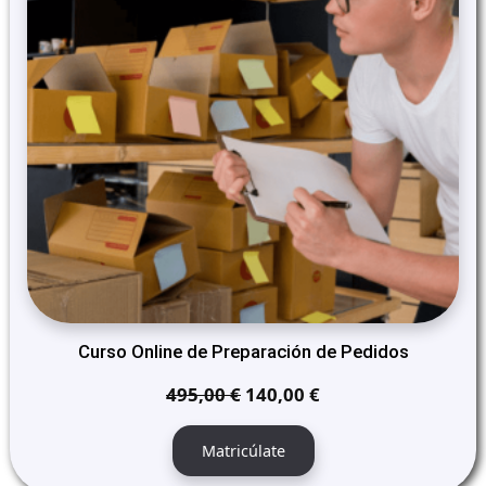
Curso Online de Preparación de Pedidos
El
El
495,00
€
140,00
€
precio
precio
original
actual
Matricúlate
era:
es: