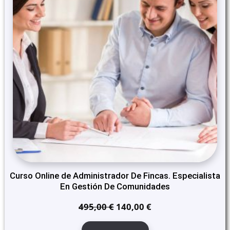
Curso Online de Administrador De Fincas. Especialista
En Gestión De Comunidades
El
El
495,00
€
140,00
€
precio
precio