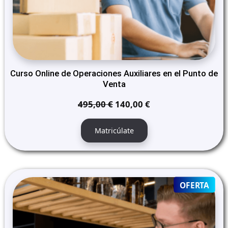
Curso Online de Operaciones Auxiliares en el Punto de
Venta
El
El
495,00
€
140,00
€
precio
precio
original
actual
Matricúlate
era:
es:
495,00 €.
140,00 €.
PRO
OFERTA
ON
SALE