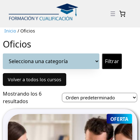
Inicio
/ Oficios
Oficios
Selecciona
una
categoría
Volver a todos los cursos
Mostrando los 6
resultados
PRO
OFERTA
ON
SALE