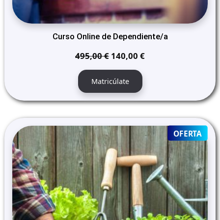
Curso Online de Dependiente/a
El
El
495,00
€
140,00
€
precio
precio
original
actual
Matricúlate
era:
es:
495,00 €.
140,00 €.
PRO
OFERTA
ON
SALE