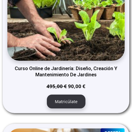
Curso Online de Jardinería: Diseño, Creación Y
Mantenimiento De Jardines
El
El
495,00
€
90,00
€
precio
precio
original
actual
Matricúlate
era:
es:
495,00 €.
90,00 €.