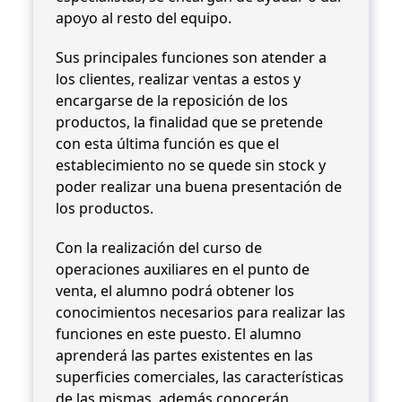
apoyo al resto del equipo.
e
V
Sus principales funciones son atender a
e
los clientes, realizar ventas a estos y
n
encargarse de la reposición de los
t
productos, la finalidad que se pretende
a
con esta última función es que el
c
establecimiento no se quede sin stock y
a
poder realizar una buena presentación de
n
los productos.
t
i
Con la realización del curso de
d
operaciones auxiliares en el punto de
a
venta, el alumno podrá obtener los
d
conocimientos necesarios para realizar las
funciones en este puesto. El alumno
aprenderá las partes existentes en las
superficies comerciales, las características
de las mismas, además conocerán