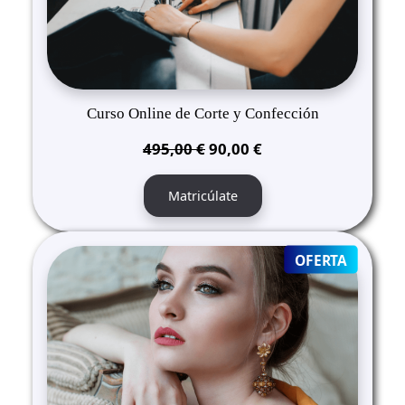
Curso Online de Corte y Confección
El
El
495,00
€
90,00
€
precio
precio
original
actual
Matricúlate
era:
es:
495,00 €.
90,00 €.
PRODUC
OFERTA
ON
SALE