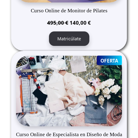
Curso Online de Monitor de Pilates
El
El
495,00
€
140,00
€
precio
precio
original
actual
Matricúlate
era:
es:
495,00 €.
140,00 €.
PRODUC
OFERTA
ON
SALE
Curso Online de Especialista en Diseño de Moda