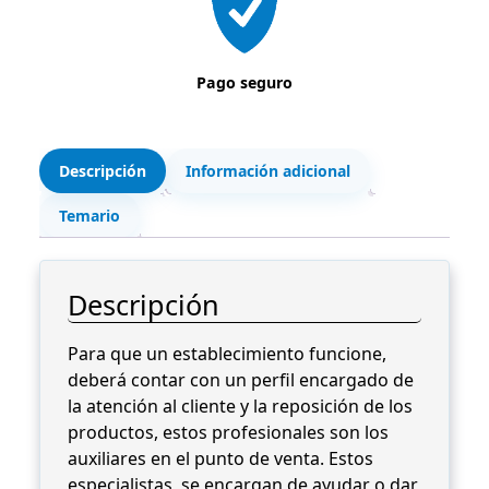
u
0
.
x
i
€
Pago seguro
l
.
i
a
r
Descripción
Información adicional
e
Temario
s
e
n
Descripción
e
l
Para que un establecimiento funcione,
P
deberá contar con un perfil encargado de
u
la atención al cliente y la reposición de los
n
productos, estos profesionales son los
t
auxiliares en el punto de venta. Estos
o
especialistas, se encargan de ayudar o dar
d