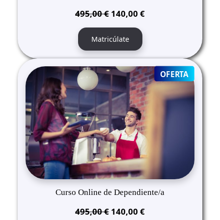
El
El
495,00
€
140,00
€
precio
precio
original
actual
Matricúlate
era:
es:
495,00 €.
140,00 €.
PRODUC
OFERTA
ON
SALE
Curso Online de Dependiente/a
El
El
495,00
€
140,00
€