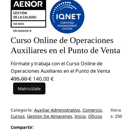
Curso Online de Operaciones
Auxiliares en el Punto de Venta
Fórmate y trabaja con el Curso Online de
Operaciones Auxiliares en el Punto de Venta
E
E
495,00
€
140,00
€
l
l
Matricúlate
C
p
p
u
r
r
r
e
e
Categoría
:
Auxiliar Administrativo
, 
Comercio
, 
Hora
s
c
c
Cursos
, 
Gestión De Almacenes
, 
Inicio
, 
Oficios
s:
250
o
i
i
O
Compartir:
o
o