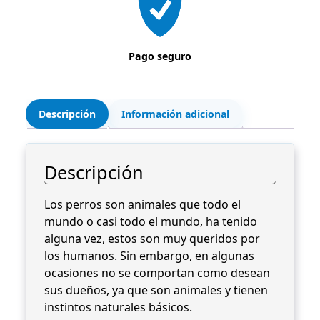
n
0
€
t
0
.
o
Pago seguro
C
€
a
.
n
i
Descripción
Información adicional
n
o
c
Descripción
a
n
Los perros son animales que todo el
t
mundo o casi todo el mundo, ha tenido
i
alguna vez, estos son muy queridos por
d
los humanos. Sin embargo, en algunas
a
ocasiones no se comportan como desean
d
sus dueños, ya que son animales y tienen
instintos naturales básicos.