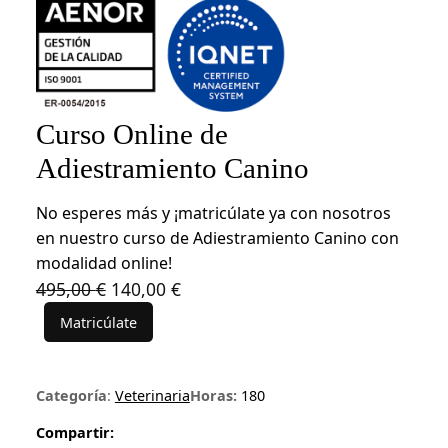
Curso Online de
Adiestramiento Canino
No esperes más y ¡matricúlate ya con nosotros
en nuestro curso de Adiestramiento Canino con
modalidad online!
E
E
495,00
€
140,00
€
l
l
Matricúlate
C
p
p
u
r
r
r
e
e
Categoría
:
Veterinaria
Horas:
180
s
c
c
o
Compartir:
i
i