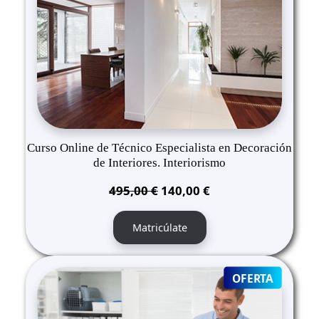
Curso Online de Técnico Especialista en Decoración
de Interiores. Interiorismo
El
El
495,00
€
140,00
€
precio
precio
original
actual
Matricúlate
era:
es:
495,00 €.
140,00 €.
PRODUC
OFERTA
ON
SALE