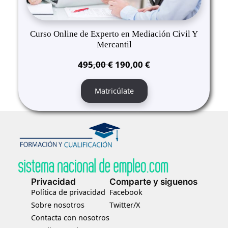
Curso Online de Experto en Mediación Civil Y
Mercantil
El
El
495,00
€
190,00
€
precio
precio
original
actual
Matricúlate
era:
es:
495,00 €.
190,00 €.
Privacidad
Comparte y siguenos
Política de privacidad
Facebook
Sobre nosotros
Twitter/X
Contacta con nosotros