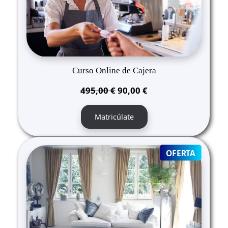
Curso Online de Cajera
El
El
495,00
€
90,00
€
precio
precio
original
actual
Matricúlate
era:
es:
495,00 €.
90,00 €.
PRODUC
OFERTA
ON
SALE