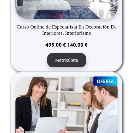
Curso Online de Especialista En Decoración De
Interiores. Interiorismo
El
El
495,00
€
140,00
€
precio
precio
original
actual
Matricúlate
era:
es:
495,00 €.
140,00 €.
PRODUC
OFERTA
ON
SALE