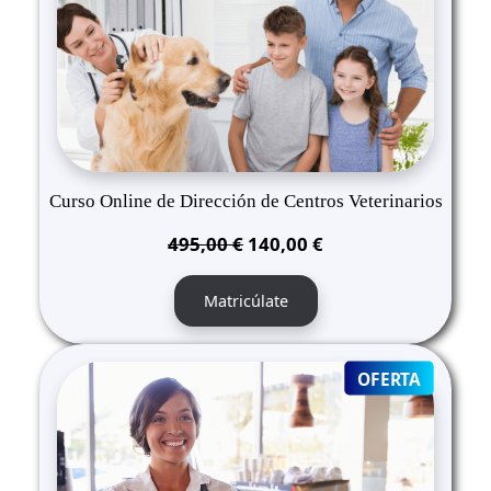
Curso Online de Dirección de Centros Veterinarios
El
El
495,00
€
140,00
€
precio
precio
original
actual
Matricúlate
era:
es:
495,00 €.
140,00 €.
PRODUC
OFERTA
ON
SALE