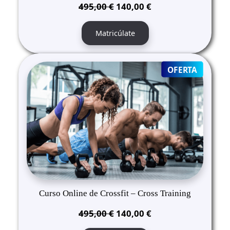
El
El
495,00
€
140,00
€
precio
precio
original
actual
Matricúlate
era:
es:
495,00 €.
140,00 €.
PRODUC
OFERTA
ON
SALE
Curso Online de Crossfit – Cross Training
El
El
495,00
€
140,00
€
precio
precio