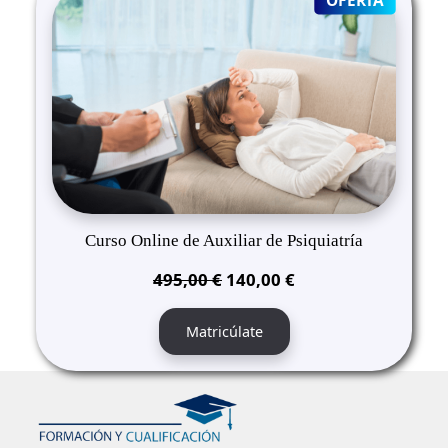
ON
SALE
Curso Online de Auxiliar de Psiquiatría
El
El
495,00
€
140,00
€
precio
precio
original
actual
Matricúlate
era:
es:
495,00 €.
140,00 €.