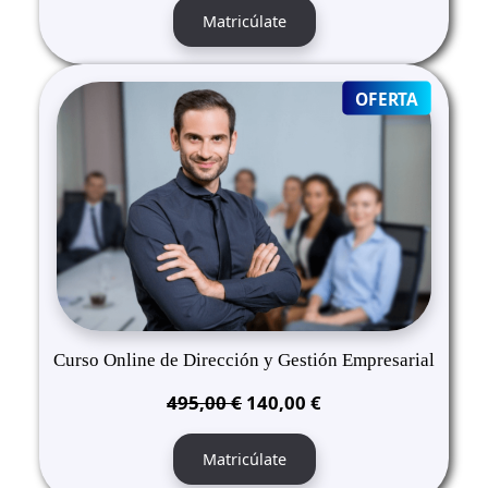
original
actual
Matricúlate
era:
es:
495,00 €.
140,00 €.
PRODUC
OFERTA
ON
SALE
Curso Online de Dirección y Gestión Empresarial
El
El
495,00
€
140,00
€
precio
precio
original
actual
Matricúlate
era:
es: