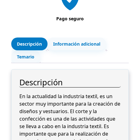
c
0
i
Pago seguro
ó
€
n
.
c
a
Descripción
Información adicional
n
Temario
t
i
d
Descripción
a
d
En la actualidad la industria textil, es un
sector muy importante para la creación de
diseños y vestuarios. El corte y la
confección es una de las actividades que
se lleva a cabo en la industria textil. Es
importante que para la realización de