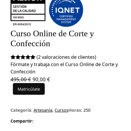
Curso Online de Corte y
Confección
(2 valoraciones de clientes)
Fórmate y trabaja con el Curso Online de Corte y
Valorado
2
Confección
con
5.00
de
E
E
495,00
€
90,00
€
5 en base
l
l
a
Matricúlate
C
p
p
valoracione
u
s de
r
r
r
clientes
e
e
Categoría
:
Artesanía
, 
Cursos
Horas:
250
s
c
c
o
Compartir:
i
i
O