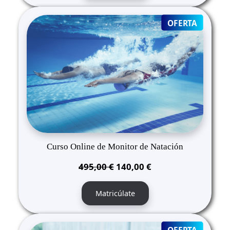
495,00 €.
140,00 €.
PRODUC
OFERTA
ON
SALE
Curso Online de Monitor de Natación
El
El
495,00
€
140,00
€
precio
precio
original
actual
Matricúlate
era:
es:
495,00 €.
140,00 €.
PRODUC
OFERTA