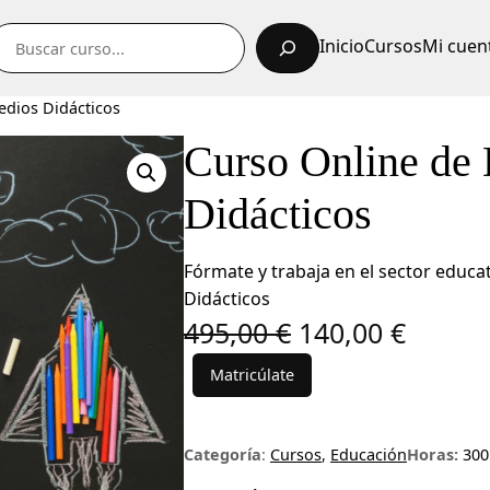
uscar
Inicio
Cursos
Mi cuen
edios Didácticos
Curso Online de
Didácticos
Fórmate y trabaja en el sector educa
Didácticos
E
E
495,00
€
140,00
€
l
l
Matricúlate
C
p
p
u
r
r
r
Categoría
:
Cursos
, 
Educación
Horas:
300
s