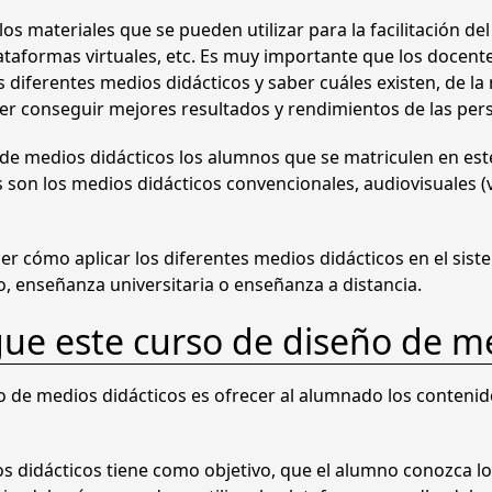
d
os materiales que se pueden utilizar para la facilitación de
r
1
i
plataformas virtuales, etc. Es muy importante que los docen
o
a
4
 diferentes medios didácticos y saber cuáles existen, de l
s
er conseguir mejores resultados y rendimientos de las per
:
0
D
i
4
,
ño de medios didácticos los alumnos que se matriculen en 
d
 son los medios didácticos convencionales, audiovisuales (v
9
0
á
c
5
0
t
r cómo aplicar los diferentes medios didácticos en el siste
i
,
to, enseñanza universitaria o enseñanza a distancia.
c
0
€
o
gue este curso de diseño de me
s
0
.
c
ño de medios didácticos es ofrecer al alumnado los contenid
a
n
€
t
os didácticos tiene como objetivo, que el alumno conozca l
.
i