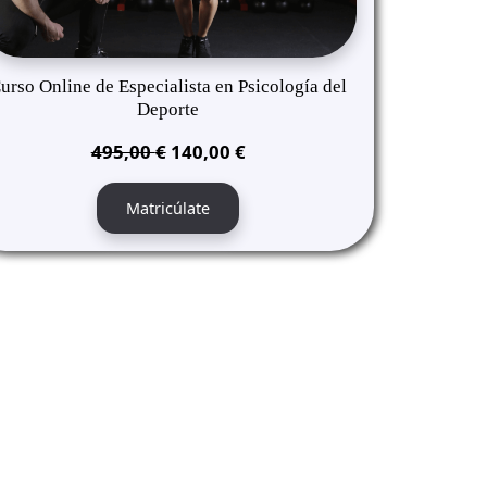
urso Online de Especialista en Psicología del
Deporte
El
El
495,00
€
140,00
€
precio
precio
original
actual
Matricúlate
era:
es:
495,00 €.
140,00 €.
T