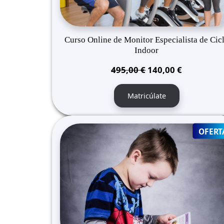
Curso Online de Monitor Especialista de Cic
Indoor
El
El
495,00
€
140,00
€
precio
precio
original
actual
Matricúlate
era:
es:
495,00 €.
140,00 €.
OFERT