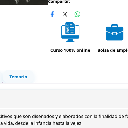
e
e
o
Compartir:
O
c
c
n
i
i
l
i
o
o
n
o
a
e
d
Curso 100% online
Bolsa de Empl
r
c
e
D
i
t
i
g
u
s
Temario
e
i
a
ñ
n
l
o
d
a
e
e
l
s
itivos que son diseñados y elaborados con la finalidad de f
M
 vida, desde la infancia hasta la vejez.
e
e
: