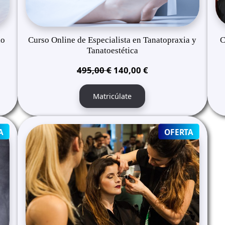
lo
Curso Online de Especialista en Tanatopraxia y
C
Tanatoestética
El
El
495,00
€
140,00
€
precio
precio
original
actual
Matricúlate
era:
es:
495,00 €.
140,00 €.
PRODUCT
PRODUC
A
OFERTA
ON
ON
SALE
SALE