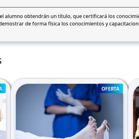
el alumno obtendrán un título, que certificará los conocimi
 demostrar de forma física los conocimientos y capacitacion
s
PRODUCT
PRODUC
A
OFERTA
ON
ON
SALE
SALE