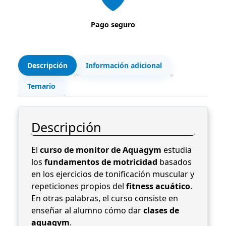
a
0
.
g
Pago seguro
y
€
m
.
c
a
Descripción
Información adicional
n
Temario
t
i
d
Descripción
a
d
El
curso de monitor de Aquagym
estudia
los
fundamentos de motricidad
basados
en los ejercicios de tonificación muscular y
repeticiones propios del
fitness acuático
.
En otras palabras, el curso consiste en
enseñar al alumno cómo dar
clases de
aquagym
.