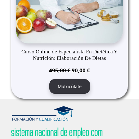
Curso Online de Especialista En Dietética Y
Nutrición: Elaboración De Dietas
El
El
495,00
€
90,00
€
precio
precio
original
actual
Matricúlate
era:
es:
495,00 €.
90,00 €.