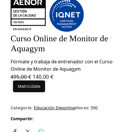
Curso Online de Monitor de
Aquagym
Fórmate y trabaja de entrenador con el Curso
Online de Monitor de Aquagym
E
E
495,00
€
140,00
€
l
l
Matricúlate
C
p
p
u
r
r
r
e
e
Categoría
:
Educación Deportiva
Horas:
350
s
c
c
o
Compartir:
i
i
O
o
o
n