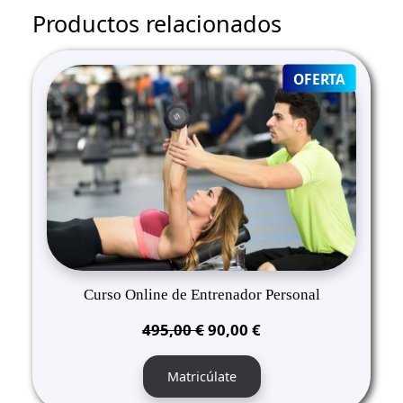
Productos relacionados
PRODUC
OFERTA
ON
SALE
Curso Online de Entrenador Personal
El
El
495,00
€
90,00
€
precio
precio
original
actual
Matricúlate
era:
es: