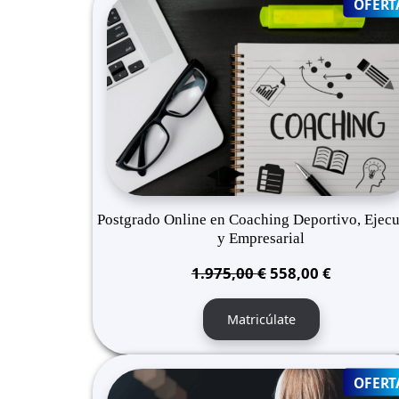
OFERT
Postgrado Online en Coaching Deportivo, Ejecu
y Empresarial
El
El
1.975,00
€
558,00
€
precio
precio
original
actual
Matricúlate
era:
es:
1.975,00 €.
558,00 €.
OFERT