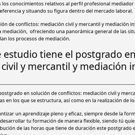
0
 los conocimientos relativos al perfil profesional mediador
M
referencia y situando su figura dentro del mercado laboral.
e
0
d
ción de conflictos: mediación civil y mercantil y mediación i
i
la mediación, ofreciendo una panorámica general de las situ
a
€
lan los procesos de mediación.
c
.
i
estudio tiene el postgrado en
ó
civil y mercantil y mediación i
n
C
i
v
i
ostgrado en solución de conflictos: mediación civil y merca
l
mas en los que se estructura, así como en la realización de l
y
ntizar un aprendizaje pleno y eficaz, siempre desde la for
M
 desarrollar tu formación de manera flexible, siendo tú quie
e
bución de las horas que tiene de duración este postgrado en
r