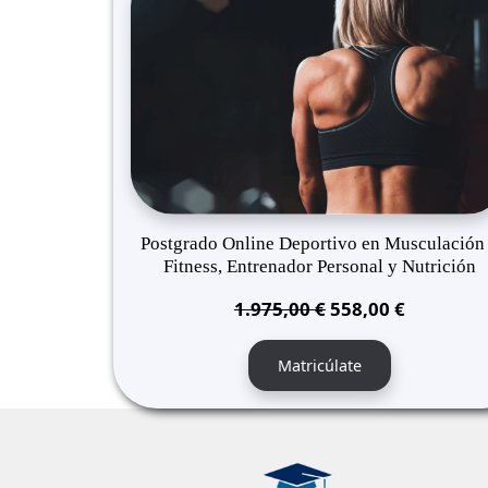
Postgrado Online Deportivo en Musculación
Fitness, Entrenador Personal y Nutrición
El
El
1.975,00
€
558,00
€
precio
precio
original
actual
Matricúlate
era:
es:
1.975,00 €.
558,00 €.