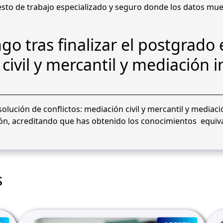
e
to de trabajo especializado y seguro donde los datos mues
r
c
go tras finalizar el postgrado
u
l
civil y mercantil y mediación i
t
u
r
a
olución de conflictos: mediación civil y mercantil y mediació
l
ón, acreditando que has obtenido los conocimientos equival
E
d
u
c
a
s
t
i
v
a