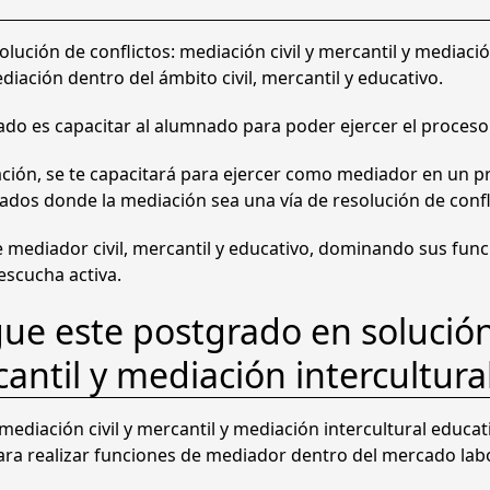
l
a
e
u
lución de conflictos: mediación civil y mercantil y mediació
l
s
c
iación dentro del ámbito civil, mercantil y educativo.
i
e
:
ó
grado es capacitar al alumnado para poder ejercer el proceso
r
5
n
d
ación, se te capacitará para ejercer como mediador en un pr
a
5
e
lados donde la mediación sea una vía de resolución de confl
:
8
C
o
 de mediador civil, mercantil y educativo, dominando sus fu
1
,
n
 escucha activa.
.
0
f
ue este postgrado en solución
l
9
0
i
cantil y mediación intercultura
c
7
t
5
€
mediación civil y mercantil y mediación intercultural educa
o
ara realizar funciones de mediador dentro del mercado labo
s
,
.
: