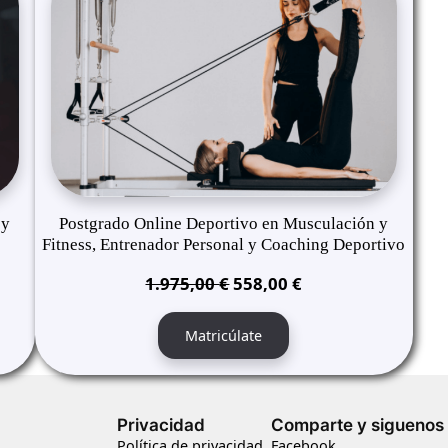
ON
ON
SALE
SALE
 y
Postgrado Online Deportivo en Musculación y
Fitness, Entrenador Personal y Coaching Deportivo
El
El
1.975,00
€
558,00
€
precio
precio
original
actual
Matricúlate
era:
es:
1.975,00 €.
558,00 €.
Privacidad
Comparte y siguenos
Política de privacidad
Facebook