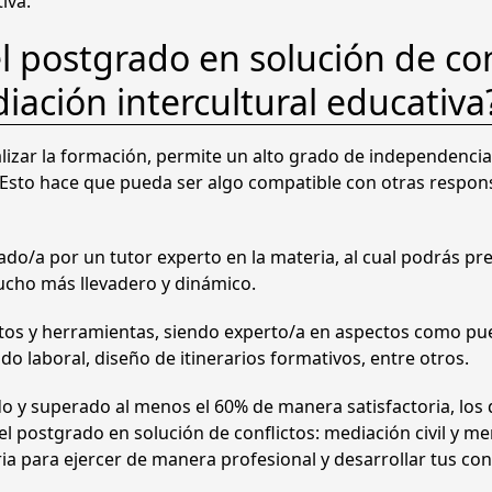
iva.
c
a
l postgrado en solución de co
n
t
diación intercultural educativa
i
l
izar la formación, permite un alto grado de independencia 
y
. Esto hace que pueda ser algo compatible con otras respons
M
e
d
do/a por un tutor experto en la materia, al cual podrás pr
i
ucho más llevadero y dinámico.
a
c
ntos y herramientas, siendo experto/a en aspectos como pue
i
 laboral, diseño de itinerarios formativos, entre otros.
ó
n
ido y superado al menos el 60% de manera satisfactoria, los
I
l postgrado en solución de conflictos: mediación civil y mer
n
ria para ejercer de manera profesional y desarrollar tus c
t