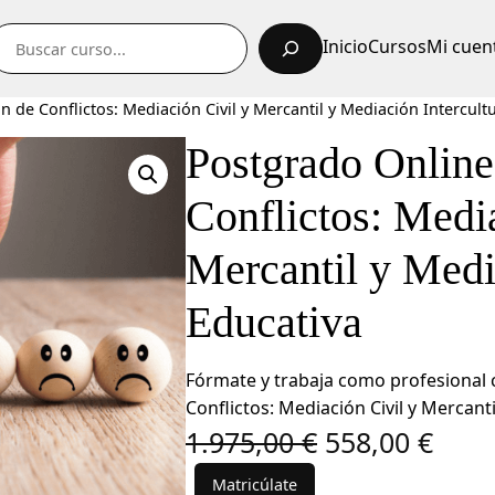
uscar
Inicio
Cursos
Mi cuen
 de Conflictos: Mediación Civil y Mercantil y Mediación Intercult
Postgrado Online
Conflictos: Medi
Mercantil y Media
Educativa
Fórmate y trabaja como profesional 
Conflictos: Mediación Civil y Mercant
E
E
1.975,00
€
558,00
€
l
l
Matricúlate