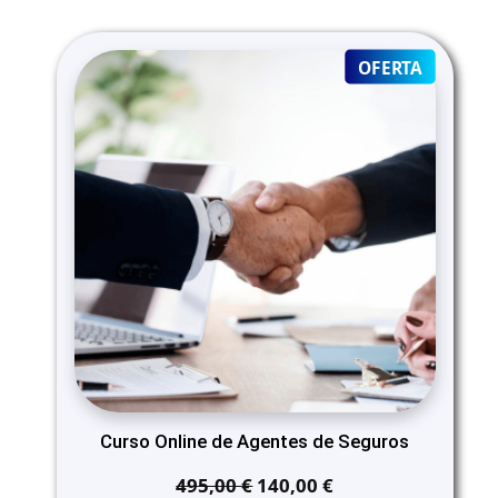
PRODUC
OFERTA
ON
SALE
Curso Online de Agentes de Seguros
El
El
495,00
€
140,00
€