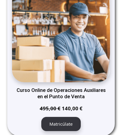
SALE
Curso Online de Operaciones Auxiliares
en el Punto de Venta
El
El
495,00
€
140,00
€
precio
precio
original
actual
Matricúlate
era:
es: