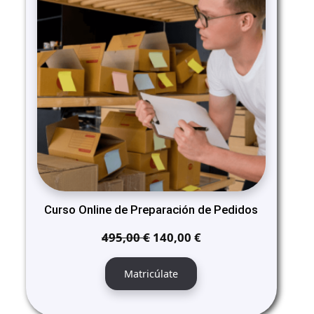
SALE
Curso Online de Preparación de Pedidos
El
El
495,00
€
140,00
€
precio
precio
original
actual
Matricúlate
era:
es:
495,00 €.
140,00 €.