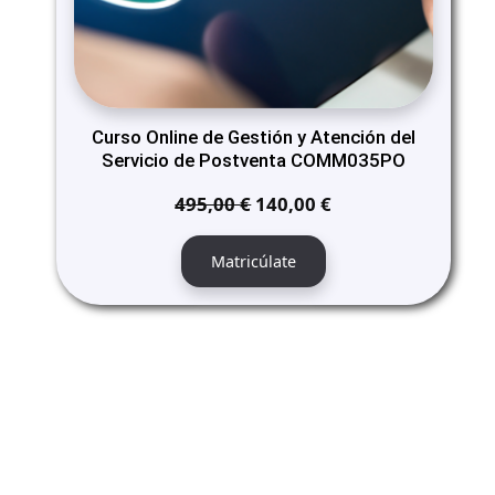
Curso Online de Gestión y Atención del
Servicio de Postventa COMM035PO
El
El
495,00
€
140,00
€
precio
precio
original
actual
Matricúlate
era:
es:
495,00 €.
140,00 €.