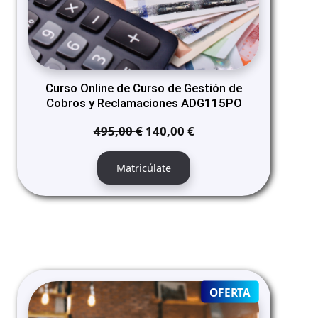
Curso Online de Curso de Gestión de
Cobros y Reclamaciones ADG115PO
El
El
495,00
€
140,00
€
precio
precio
original
actual
Matricúlate
era:
es:
495,00 €.
140,00 €.
PRODUCT
OFERTA
ON