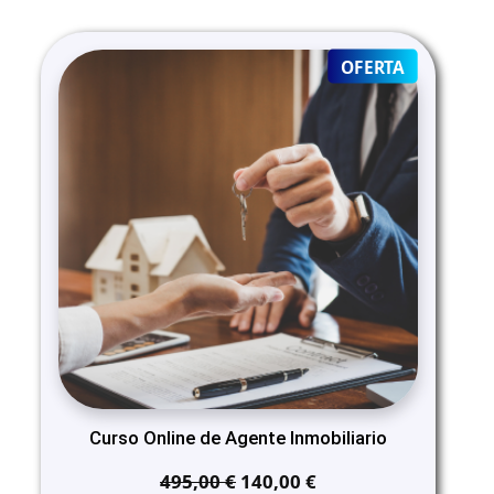
PRODUCT
OFERTA
ON
SALE
Curso Online de Agente Inmobiliario
El
El
495,00
€
140,00
€