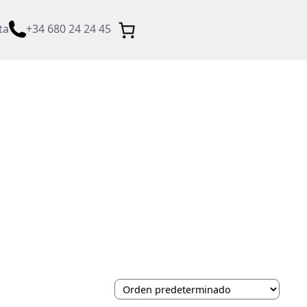
ta
+34 680 24 24 45