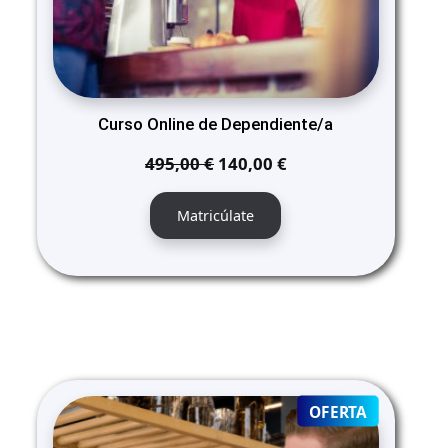
Curso Online de Dependiente/a
El
El
495,00
€
140,00
€
precio
precio
original
actual
Matricúlate
era:
es:
495,00 €.
140,00 €.
PRODUCT
OFERTA
ON